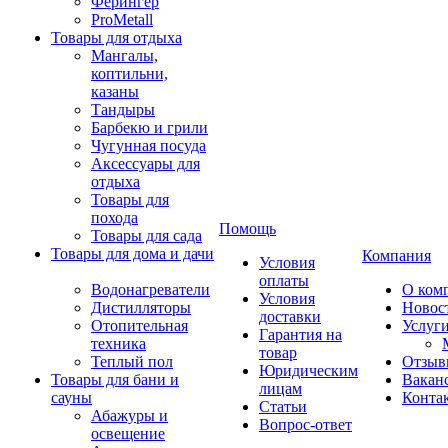
Ферингер
ProMetall
Товары для отдыха
Мангалы,
коптильни,
казаны
Тандыры
Барбекю и грили
Чугунная посуда
Аксессуары для
отдыха
Товары для
похода
Помощь
Товары для сада
Товары для дома и дачи
Компания
Условия
оплаты
Водонагреватели
О ком
Условия
Дистилляторы
Новос
доставки
Отопительная
Услуг
Гарантия на
техника
товар
Теплый пол
Отзыв
Юридическим
Товары для бани и
Вакан
лицам
сауны
Конта
Статьи
Абажуры и
Вопрос-ответ
освещение