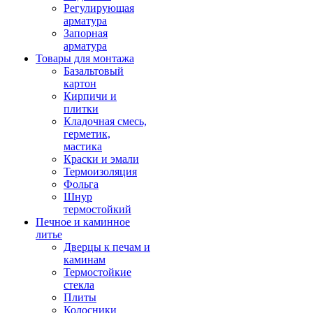
Регулирующая
арматура
Запорная
арматура
Товары для монтажа
Базальтовый
картон
Кирпичи и
плитки
Кладочная смесь,
герметик,
мастика
Краски и эмали
Термоизоляция
Фольга
Шнур
термостойкий
Печное и каминное
литье
Дверцы к печам и
каминам
Термостойкие
стекла
Плиты
Колосники