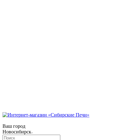
Коммунарский переулок, 31/1
Режим работы:
Пн-Пт 09:00 — 18:00.
Сб 09:00 — 17:00.
Вс 10:00 — 15:00
телефон:
8 (3854) 55 51 65
8-960-788-69-72
(Мессенджер)
E-mail:
Gefestbiysk@gmail.com
Новокузнецк
ул. Трамвайная, 4
Режим работы:
Пн-Сб: с 9:00 до 18:00
Вс: с 10:00 до 17:00
Телефон:
8 (909) 511 8822
Ваш город
Новосибирск