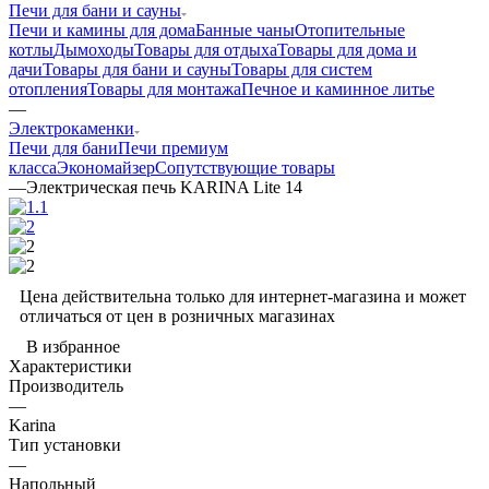
Печи для бани и сауны
Печи и камины для дома
Банные чаны
Отопительные
котлы
Дымоходы
Товары для отдыха
Товары для дома и
дачи
Товары для бани и сауны
Товары для систем
отопления
Товары для монтажа
Печное и каминное литье
—
Электрокаменки
Печи для бани
Печи премиум
класса
Экономайзер
Сопутствующие товары
—
Электрическая печь KARINA Lite 14
Цена действительна только для интернет-магазина и может
отличаться от цен в розничных магазинах
В избранное
Характеристики
Производитель
—
Karina
Тип установки
—
Напольный