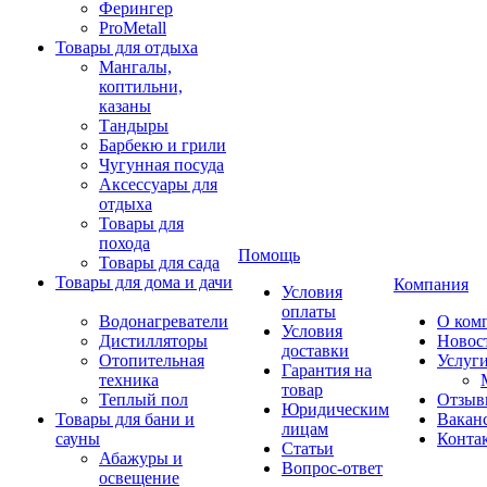
Ферингер
ProMetall
Товары для отдыха
Мангалы,
коптильни,
казаны
Тандыры
Барбекю и грили
Чугунная посуда
Аксессуары для
отдыха
Товары для
похода
Помощь
Товары для сада
Товары для дома и дачи
Компания
Условия
оплаты
Водонагреватели
О ком
Условия
Дистилляторы
Новос
доставки
Отопительная
Услуг
Гарантия на
техника
товар
Теплый пол
Отзыв
Юридическим
Товары для бани и
Вакан
лицам
сауны
Конта
Статьи
Абажуры и
Вопрос-ответ
освещение