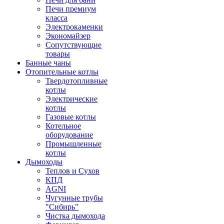
Печи премиум
класса
Электрокаменки
Экономайзер
Сопутствующие
товары
Банные чаны
Отопительные котлы
Твердотопливные
котлы
Электрические
котлы
Газовые котлы
Котельное
оборудование
Промышленные
котлы
Дымоходы
Теплов и Сухов
КПД
AGNI
Чугунные трубы
"Сибирь"
Чистка дымохода