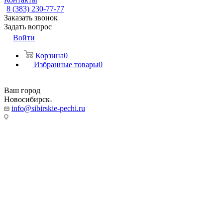
8 (383) 230-77-77
Заказать звонок
Задать вопрос
Войти
Корзина
0
Избранные товары
0
Ваш город
Новосибирск
info@sibirskie-pechi.ru
Адреса магазинов:
Новосибирск
ул. Фабричная, 55/5
Режим работы:
Пн-Пт: с 9:00 до 20:00
Сб, Вс: 10:00 до 18.00
Телефон:
8 (383) 230-77-77
8 993 004 7777
(Мессенджер)