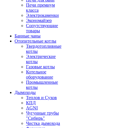
Печи премиум
класса
Электрокаменки
Экономайзер
Сопутствующие
товары
Банные чаны
Отопительные котлы
Твердотопливные
котлы
Электрические
котлы
Газовые котлы
Котельное
оборудование
Промышленные
котлы
Дымоходы
Теплов и Сухов
КПД
AGNI
Чугунные трубы
"Сибирь"
Чистка дымохода