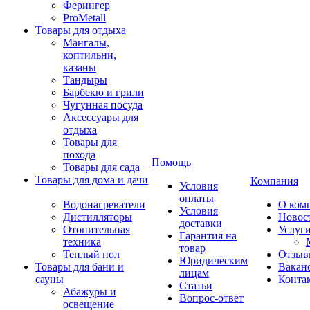
Ферингер
ProMetall
Товары для отдыха
Мангалы,
коптильни,
казаны
Тандыры
Барбекю и грили
Чугунная посуда
Аксессуары для
отдыха
Товары для
похода
Помощь
Товары для сада
Товары для дома и дачи
Компания
Условия
оплаты
Водонагреватели
О ком
Условия
Дистилляторы
Новос
доставки
Отопительная
Услуг
Гарантия на
техника
товар
Теплый пол
Отзыв
Юридическим
Товары для бани и
Вакан
лицам
сауны
Конта
Статьи
Абажуры и
Вопрос-ответ
освещение