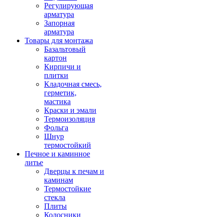
Регулирующая
арматура
Запорная
арматура
Товары для монтажа
Базальтовый
картон
Кирпичи и
плитки
Кладочная смесь,
герметик,
мастика
Краски и эмали
Термоизоляция
Фольга
Шнур
термостойкий
Печное и каминное
литье
Дверцы к печам и
каминам
Термостойкие
стекла
Плиты
Колосники