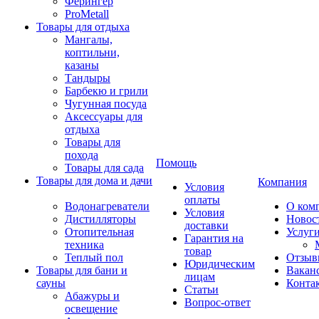
Ферингер
ProMetall
Товары для отдыха
Мангалы,
коптильни,
казаны
Тандыры
Барбекю и грили
Чугунная посуда
Аксессуары для
отдыха
Товары для
похода
Помощь
Товары для сада
Товары для дома и дачи
Компания
Условия
оплаты
Водонагреватели
О ком
Условия
Дистилляторы
Новос
доставки
Отопительная
Услуг
Гарантия на
техника
товар
Теплый пол
Отзыв
Юридическим
Товары для бани и
Вакан
лицам
сауны
Конта
Статьи
Абажуры и
Вопрос-ответ
освещение