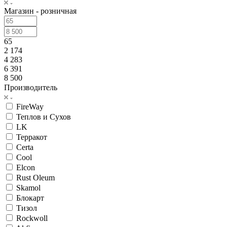
Магазин - розничная
65
2 174
4 283
6 391
8 500
Производитель
FireWay
Теплов и Сухов
LK
Терракот
Certa
Cool
Elcon
Rust Oleum
Skamol
Блокарт
Тизол
Rockwoll