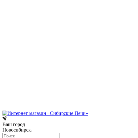
Коммунарский переулок, 31/1
Режим работы:
Пн-Пт 09:00 — 18:00.
Сб 09:00 — 17:00.
Вс 10:00 — 15:00
телефон:
8 (3854) 55 51 65
8-960-788-69-72
(Мессенджер)
E-mail:
Gefestbiysk@gmail.com
Новокузнецк
ул. Трамвайная, 4
Режим работы:
Пн-Сб: с 9:00 до 18:00
Вс: с 10:00 до 17:00
Телефон:
8 (909) 511 8822
Ваш город
Новосибирск