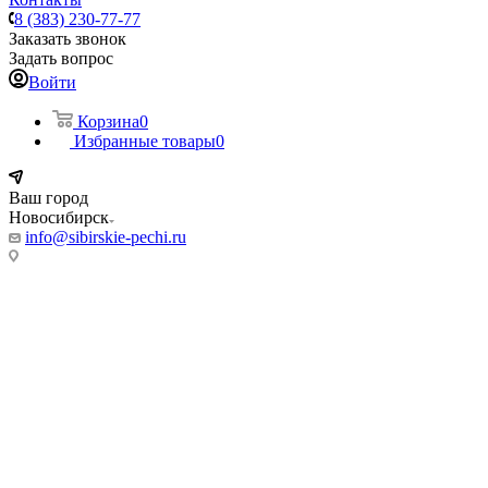
8 (383) 230-77-77
Заказать звонок
Задать вопрос
Войти
Корзина
0
Избранные товары
0
Ваш город
Новосибирск
info@sibirskie-pechi.ru
Адреса магазинов:
Новосибирск
ул. Фабричная, 55/5
Режим работы:
Пн-Пт: с 9:00 до 20:00
Сб, Вс: 10:00 до 18.00
Телефон:
8 (383) 230-77-77
8 993 004 7777
(Мессенджер)