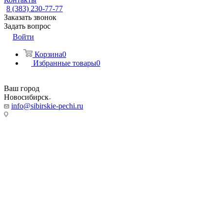
8 (383) 230-77-77
Заказать звонок
Задать вопрос
Войти
Корзина
0
Избранные товары
0
Ваш город
Новосибирск
info@sibirskie-pechi.ru
Адреса магазинов:
Новосибирск
ул. Фабричная, 55/5
Режим работы:
Пн-Пт: с 9:00 до 20:00
Сб, Вс: 10:00 до 18.00
Телефон:
8 (383) 230-77-77
8 993 004 7777
(Мессенджер)