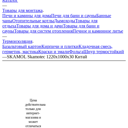
Каталог
—
Товары для монтажа
Печи и камины для дома
Печи для бани и сауны
Банные
чаны
Отопительные котлы
Дымоходы
Товары для
отдыха
Товары для дома и дачи
Товары для бани и
сауны
Товары для систем отопления
Печное и каминное литье
—
Термоизоляция
Базальтовый картон
Кирпичи и плитки
Кладочная смесь,
герметик, мастика
Краски и эмали
Фольга
Шнур термостойкий
—
SKAMOL Skamotec 1220x1000x30 Китай
Цена
действительна
только для
интернет-
магазина и
может
отличаться