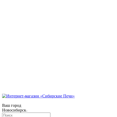
Коммунарский переулок, 31/1
Режим работы:
Пн-Пт 09:00 — 18:00.
Сб 09:00 — 17:00.
Вс 10:00 — 15:00
телефон:
8 (3854) 55 51 65
8-960-788-69-72
(Мессенджер)
E-mail:
Gefestbiysk@gmail.com
Новокузнецк
ул. Трамвайная, 4
Режим работы:
Пн-Сб: с 9:00 до 18:00
Вс: с 10:00 до 17:00
Телефон:
8 (909) 511 8822
Ваш город
Новосибирск