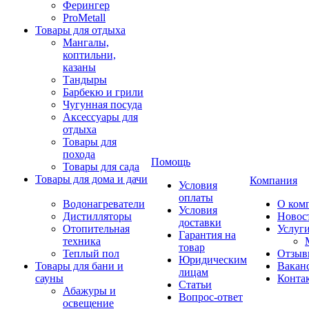
Ферингер
ProMetall
Товары для отдыха
Мангалы,
коптильни,
казаны
Тандыры
Барбекю и грили
Чугунная посуда
Аксессуары для
отдыха
Товары для
похода
Помощь
Товары для сада
Товары для дома и дачи
Компания
Условия
оплаты
Водонагреватели
О ком
Условия
Дистилляторы
Новос
доставки
Отопительная
Услуг
Гарантия на
техника
товар
Теплый пол
Отзыв
Юридическим
Товары для бани и
Вакан
лицам
сауны
Конта
Статьи
Абажуры и
Вопрос-ответ
освещение