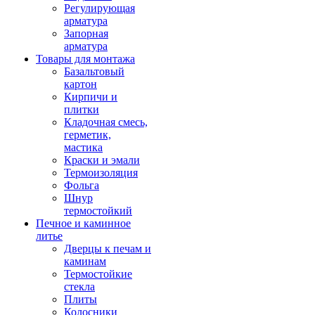
Регулирующая
арматура
Запорная
арматура
Товары для монтажа
Базальтовый
картон
Кирпичи и
плитки
Кладочная смесь,
герметик,
мастика
Краски и эмали
Термоизоляция
Фольга
Шнур
термостойкий
Печное и каминное
литье
Дверцы к печам и
каминам
Термостойкие
стекла
Плиты
Колосники