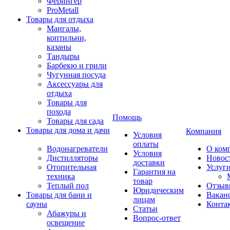
Ферингер
ProMetall
Товары для отдыха
Мангалы,
коптильни,
казаны
Тандыры
Барбекю и грили
Чугунная посуда
Аксессуары для
отдыха
Товары для
похода
Помощь
Товары для сада
Товары для дома и дачи
Компания
Условия
оплаты
Водонагреватели
О ком
Условия
Дистилляторы
Новос
доставки
Отопительная
Услуг
Гарантия на
техника
товар
Теплый пол
Отзыв
Юридическим
Товары для бани и
Вакан
лицам
сауны
Конта
Статьи
Абажуры и
Вопрос-ответ
освещение