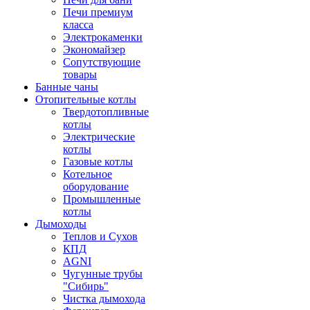
Печи премиум
класса
Электрокаменки
Экономайзер
Сопутствующие
товары
Банные чаны
Отопительные котлы
Твердотопливные
котлы
Электрические
котлы
Газовые котлы
Котельное
оборудование
Промышленные
котлы
Дымоходы
Теплов и Сухов
КПД
AGNI
Чугунные трубы
"Сибирь"
Чистка дымохода